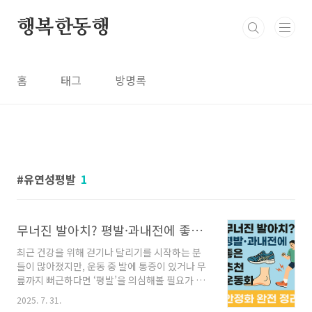
본문 바로가기
행복한동행
홈
태그
방명록
유연성평발
1
무너진 발아치? 평발·과내전에 좋은 추천운동화 | 안정화 완전 정리
최근 건강을 위해 걷기나 달리기를 시작하는 분
들이 많아졌지만, 운동 중 발에 통증이 있거나 무
릎까지 뻐근하다면 ‘평발’을 의심해볼 필요가 있
습니다.저희 아이도 평발로 중앙대병원과 서울대
2025. 7. 31.
병원에서 진료를 받았는데, 다행히 수술 이야기