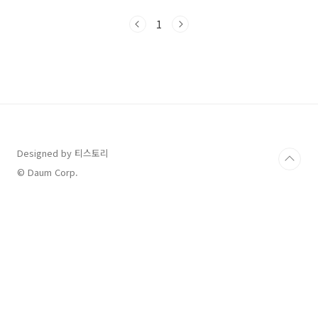
나오는 강릉 가뭄, 실제로 얼마나 심각한가요?요
즘 강릉에선 물 부족이란 말로는 부족할 정도로
1
상황이 심각합니다. 단순히 비가 안 와서 생긴 문
제가 아닙니다.2025년 8월 31일 기준, 강릉의 주
상수원인 오봉저수지의 저수율은 14.9%까지 떨
어졌습니다. 수도 계량기를 75% 잠그는 2단계
제한급수 조치가 시작됐고, 일부 지역에선 생수
를 비축하고 공중화장실이나 수영장까지 임시 폐
쇄됐습니다.이쯤 되면 단순한 불편을 넘어선, 생
활 자체가 위협받는 상황입니다.❓ 비는 오는..
Designed by 티스토리
© Daum Corp.