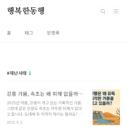
본문 바로가기
행복한동행
홈
태그
방명록
재난사태
1
강릉 가뭄, 속초는 왜 피해 없을까? 원인부터 대책까지 총정리
2025년 여름, 강릉이 겪고 있는 기록적인 가뭄.
그런데 같은 강원도 속초는 아무런 피해가 없다
고 합니다. 도대체 두 지역의 차이는 뭘까요? 강
릉이 왜 이렇게까지 물 부족을 겪는지, 원인부터
2025. 9. 2.
해결 방안까지 차근히 짚어봤습니다.📌 뉴스마다