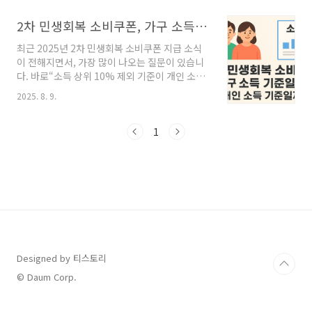
티스토리에서 이 정보를 찾으신 분들이라면, 놓
치지 말고 꼼꼼히 확인하세요.📌 2차 소비쿠폰
2차 민생회복 소비쿠폰, 가구 소득 기준일까 개인 소득 기준일까? 상위 10% 제외 기준
기본 정보항목내용신청 기간2025.9.22 ~ 10.31
최근 2025년 2차 민생회복 소비쿠폰 지급 소식
지원 금액1인당 10만 원지급 방식신용·체크카
이 전해지면서, 가장 많이 나오는 질문이 있습니
드, 지역사랑상품권, 선불카드사용 기한2025년
다. 바로“소득 상위 10% 제외 기준이 개인 소득
11월 30일까지✅ 대상자 기준 요약주민등록표
인지, 가구 소득인지”입니다. 언론 보도와 지자체
기준 동일 가구소득 하위 90% (건강보험료 기준
2025. 8. 9.
안내가 제각각이라 혼란스러운 분들이 많지만,
적용)고액 자산가 제외: 재산세 과표 12억 초과
행정안전부 공식 발표와 지자체·언론 자료를 종
or 금융소득 2천만 원 초과 시 제외맞벌이, 1인
합한 결과, 결론은 ‘가구 단위 소득(건강보험료
1
가구 특례 적용👨‍👩‍👧 맞벌이..
본인부담 기준)’입니다. 즉, 본인만의 소득이 아
니라 가구원 전체의 건강보험료를 합산해 상위
10% 여부를 판정합니다. 그렇기 때문에 가족 중
한 명이 고소득자더라도, 가구 합산액이 상위
10% 미만이면 가구원 전원이 지급 대상이 될 수
있습니다.📌 2차 민생회복 소비쿠폰, 한눈에 보
기2025년 하반기 정부가 추진하는 2차 민생회복
소비쿠폰은 경기 회복과 서민 생활 안정을 위..
Designed by 티스토리
© Daum Corp.