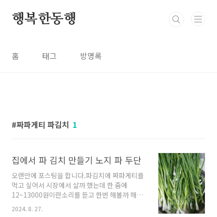
본문 바로가기
행복한동행
홈
태그
방명록
짜파게티 파김치
1
집에서 파 김치 만들기 노지 파 두단
오랜만에 포스팅을 합니다.파김치에 짜파게티를
먹고 싶어서 시장에서 살까 했는데 한 줌에
12~13000원이란소리를 듣고 한번 해볼까 해서
만들어밨어요~다듬어 있는 파는 한단에 14000
2024. 8. 27.
이고 노지 파는 6000원이라고 하길래 (8월 초 가