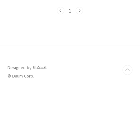
격)동생이 같이 다듬어준다 하기에 인생에서 두
번째로 도전해 봅니다. 한 시간 반동안 엄청 빠르
1
게 두 단을 정리했어요 개인적으로 예전에 나 혼
자 산다 전현무 파친놈 보면서이영자 님의 레시
피로 만들어 밨는데저는 어렵기도 하고 입맛에
안 맞아서다른 레시피를 찾아서 만들었어요 갈배
가 1/2컵인걸 잘못 보고한 캔을 거진 다 넣어서
좀 달긴 했는데나름 만족합니다. 양파 반쪽, 생
강한쪽, 갈배, 매실, 새우젓, 참치액젓, 멸치액젓
마늘을 넣어서 갈아주고 고춧가루를 넣었어요 양
념장에 ..
Designed by 티스토리
© Daum Corp.