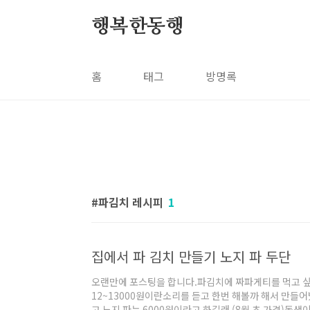
본문 바로가기
행복한동행
홈
태그
방명록
파김치 레시피
1
집에서 파 김치 만들기 노지 파 두단
오랜만에 포스팅을 합니다.파김치에 짜파게티를 먹고 싶
12~13000원이란소리를 듣고 한번 해볼까 해서 만들어
고 노지 파는 6000원이라고 하길래 (8월 초 가격)동