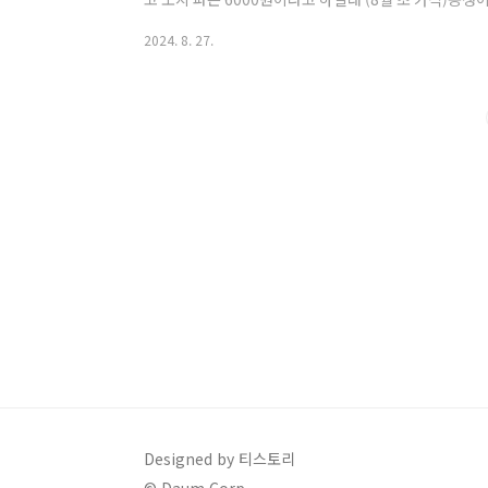
째로 도전해 봅니다. 한 시간 반동안 엄청 빠르게 두 
2024. 8. 27.
산다 전현무 파친놈 보면서이영자 님의 레시피로 만들어
아서다른 레시피를 찾아서 만들었어요 갈배가 1/2컵인걸
했는데나름 만족합니다. 양파 반쪽, 생강한쪽, 갈배, 매
어서 갈아주고 고춧가루를 넣었어요 양념장에 ..
Designed by 티스토리