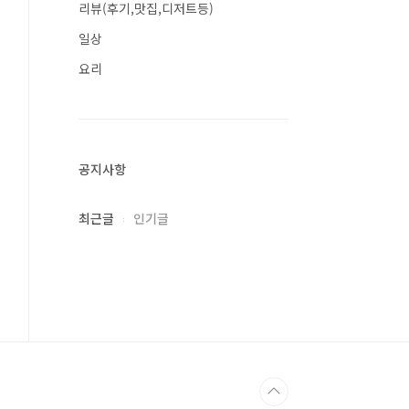
리뷰(후기,맛집,디저트등)
일상
요리
공지사항
최근글
인기글