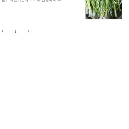
단을 정리했어요 개인적으로 예전에 나 혼자
 밨는데저는 어렵기도 하고 입맛에 안 맞
 잘못 보고한 캔을 거진 다 넣어서 좀 달긴
실, 새우젓, 참치액젓, 멸치액젓마늘을 넣
1