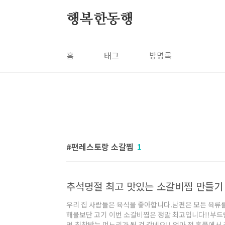
본문 바로가기
행복한동행
홈
태그
방명록
편레스토랑 소갈찜
1
추석명절 최고 맛있는 소갈비찜 만들기
우리 집 사람들은 육식을 좋아합니다.남편은 모든 육류를
해물보단 고기 이번 소갈비찜은 정말 최고입니다!!부드럽
면 칭찬받는 며느리가 될 것 같네요!! 얼마 전 홈플에