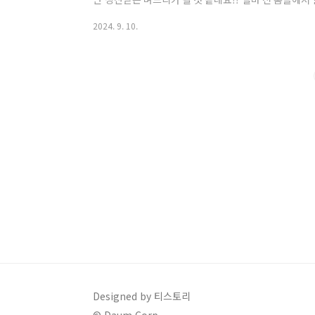
비싸서 망설였지만남편생일도 있고 해서 구입했어요 2킬로
2024. 9. 10.
입했어요소갈비찜을 할때마다 많은 레시피를찾아보는데
고 맛도 최고인 것 같습니다!! 생각보다 고기가 좋아서
데너무 빨리 만들고 싶어서찾아본 정보에 의하면 설탕을 
있다고 해서 핏물을 빼다가 급하게 설탕을 넣어서시간을
Designed by 티스토리