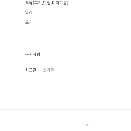
리뷰(후기,맛집,디저트등)
일상
요리
공지사항
최근글
인기글