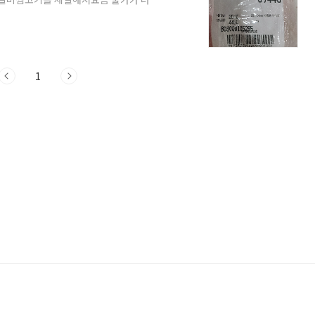
에 40프로 행사해서 5만 원 정도에 구
이번 류수영님의 소갈비찜은 진짜 간편하
 만족했어요 핏물을 2시간정도 빼라고 했는
1-2스푼 넣어서 빼면 시간을 단축할 수
 단축시켰..
1