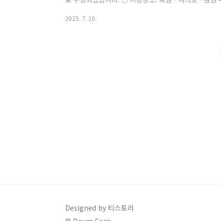
설위치 지도 바로가기▣ 목차1. 운영 개요2. 이용요금 및
2025. 7. 10.
별 특징5. 준비물과 이용 팁6. 자주 묻는 질문1. 운영 개요운
31일(일)운영 시간: 오전 9시 ~ 오후 10시※ 양화 물놀
점심 12~13시 / 저녁 18~19시운영 중단: 폭우·기상 악
Designed by 티스토리