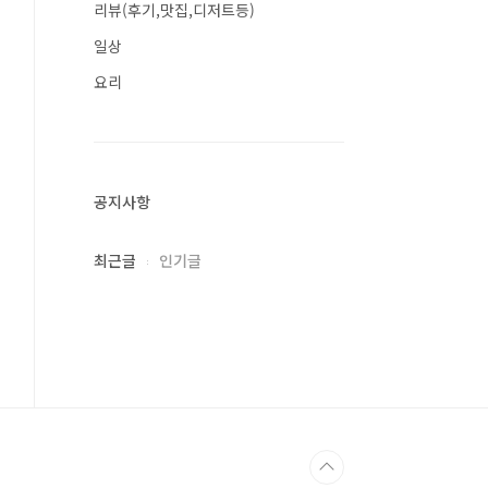
리뷰(후기,맛집,디저트등)
일상
요리
공지사항
최근글
인기글