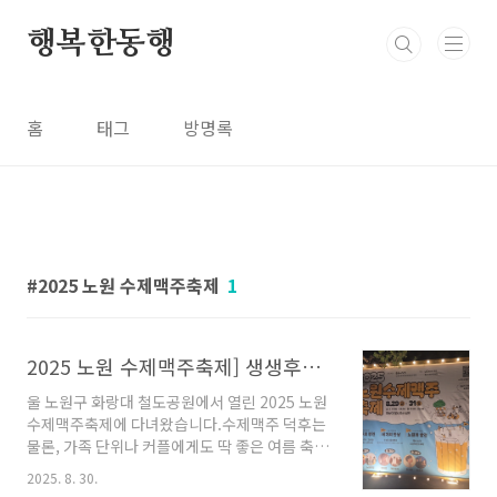
본문 바로가기
행복한동행
홈
태그
방명록
2025 노원 수제맥주축제
1
2025 노원 수제맥주축제] 생생후기, 공연 일정·주차·꿀팁까지
울 노원구 화랑대 철도공원에서 열린 2025 노원
수제맥주축제에 다녀왔습니다.수제맥주 덕후는
물론, 가족 단위나 커플에게도 딱 좋은 여름 축제
였는데요.여기서만 알 수 있는 꿀팁과 방문 전 알
2025. 8. 30.
아두면 좋은 정보까지 정리해드릴게요!📍 축제