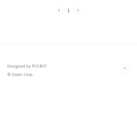
개요 & 기본 정보노원구 여름 대표축제로 자리
잡은 수제맥주축제!전국 33개 브루어리, 세계 맥
1
주 7개국, 총 200여 종의 맥주가 모인 대규모 행
사입니다.기간: 2025.8.29(금) ~ 8.31(일)운영
시간: 금·토 17시~23시 / 일요일 17~22시장소:
화랑대 철도공원 (6호선 화랑대역 도보 10분)입
장료: 무료🍺 맥주 라인업, 진짜 다채롭다!국내외
수제맥주 팬이라면 천국 같은 공간이에요.입에
착 붙는 깔끔한 라거부터, 진한 흑맥주, 향긋한
IPA까지 취향대로 골..
Designed by 티스토리
© Daum Corp.