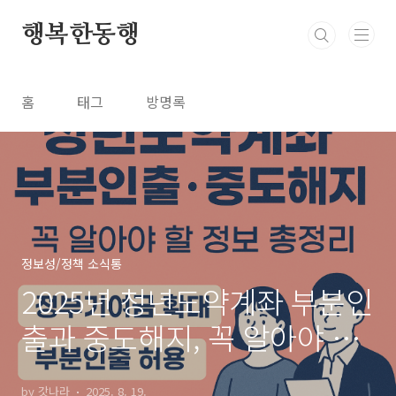
본문 바로가기
행복한동행
홈
태그
방명록
정보성/정책 소식통
2025년 청년도약계좌 부분인
출과 중도해지, 꼭 알아야 할
정보 총정리
by 갓나라
2025. 8. 19.