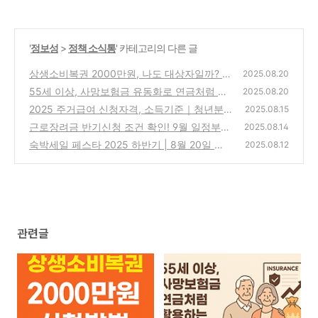
'
정보성
>
정책 소식통
' 카테고리의 다른 글
상생소비복권 2000만원, 나도 대상자일까? 조
2025.08.20
건부터 신청까지 총정리
55세 이상, 사망보험금 유동화로 연금처럼 활
(2)
2025.08.20
용하는 방법
2025 주거급여 신청자격, 소득기준｜청년분
(1)
2025.08.15
리지급, 지급액계산법까지
근로장려금 반기신청 조건 확인! 9월 일정부터
(14)
2025.08.14
지급일까지 한눈에
숙박세일 페스타 2025 하반기 | 8월 20일 오
(6)
2025.08.12
픈! 최대 5만원 쿠폰으로 늦은 여름휴가·가을
여행까지
(3)
관련글