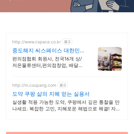
http://www.cspace.co.kr
광고
중도해지 씨스페이스 대한민국
5대 편의점 브랜드
편의점협회 회원사, 전국16개 상/
저온물류센터,편의점창업, 배달편
의점, 중도해지
http://m.coupang.com
광고
도약 쿠팡 삶의 지혜 얻는 실용서
실생활 적용 가능한 도약, 쿠팡에서 깊은 통찰을 만
나세요. 복잡한 고민, 지혜로운 해법으로 해결! 자기
계발 도서, 삶의 길을 찾으세요.