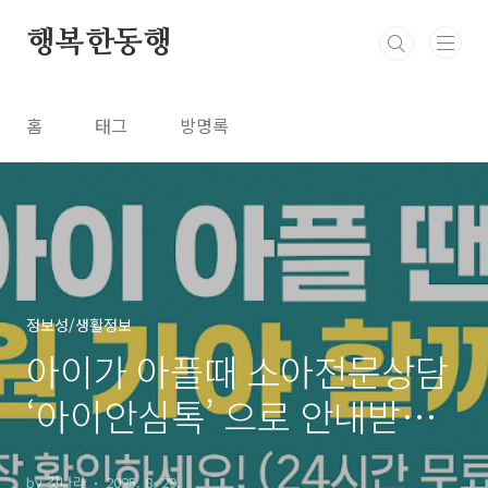
본문 바로가기
행복한동행
홈
태그
방명록
정보성/생활정보
아이가 아플때 소아전문상담
‘아이안심톡’ 으로 안내받기
(24시간 무료)
by 갓나라
2025. 8. 29.