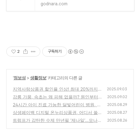
godnara.com
2
구독하기
'
정보성
>
생활정보
' 카테고리의 다른 글
지역사랑상품권 할인율 인상! 최대 20%까지
2025.09.03
혜택 확대 (2025년 9월 최신 정책)
강릉 가뭄, 속초는 왜 피해 없을까? 원인부터
(0)
2025.09.02
대책까지 총정리
24시간 아이 진료 가능한 달빛어린이 병원, 우
(0)
2025.08.29
리 동네엔 어디?
상생페이백 디지털 온누리상품권, 어디서 쓸
(0)
2025.08.27
수 있을까? (오프라인,온라인 사용처)
트럼프가 감탄한 수제 만년필 ‘제나일’…모나미
(2)
2025.08.26
주가가 폭등한 이유
(1)