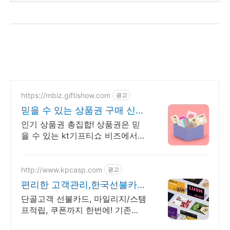
https://mbiz.giftishow.com
광고
믿을 수 있는 상품권 구매 신규
고객 100% 상품혜택!
인기 상품권 총집합! 상품권은 믿
을 수 있는 kt기프티쇼 비즈에서
구매하세요! 취향따라 선택하는 선
택형쿠폰 출시! 최대 20개까지 상
품 구성, 최대 12%할인!
http://www.kpcasp.com
광고
편리한 고객관리,한국선불카드
매출상승 비결!
단골고객 선불카드, 마일리지/스탬
프적립, 쿠폰까지 한번에! 기존
POS 그대로사용! 스타벅스처럼 선