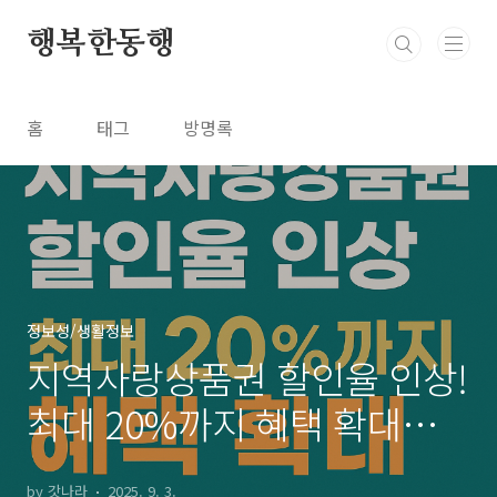
본문 바로가기
행복한동행
홈
태그
방명록
정보성/생활정보
지역사랑상품권 할인율 인상!
최대 20%까지 혜택 확대
(2025년 9월 최신 정책)
by 갓나라
2025. 9. 3.