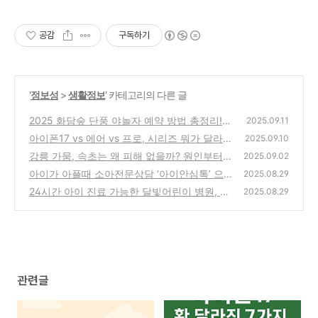
불카드 도입하고 매출을 높이세요!
공감
구독하기
'
정보성
>
생활정보
' 카테고리의 다른 글
2025 화담숲 단풍 야놀자 예약 방법 총정리!
2025.09.11
모노레일 명당자리까지
아이폰17 vs 에어 vs 프로, 시리즈 뭐가 달라?
(0)
2025.09.10
한눈에 정리
강릉 가뭄, 속초는 왜 피해 없을까? 원인부터
(0)
2025.09.02
대책까지 총정리
아이가 아플때 소아전문상담 ‘아이안심톡’ 으
(0)
2025.08.29
로 안내받기 (24시간 무료)
24시간 아이 진료 가능한 달빛어린이 병원, 우
(3)
2025.08.29
리 동네엔 어디?
(0)
관련글