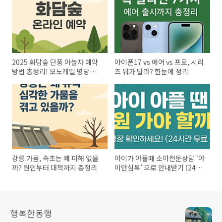
2025 화담숲 단풍 야놀자 예약
아이폰17 vs 에어 vs 프로, 시리
방법 총정리! 모노레일 명당자리
즈 뭐가 달라? 한눈에 정리
까지
강릉 가뭄, 속초는 왜 피해 없을
아이가 아플때 소아전문상담 ‘아
까? 원인부터 대책까지 총정리
이안심톡’ 으로 안내받기 (24시
간 무료)
행복한동행