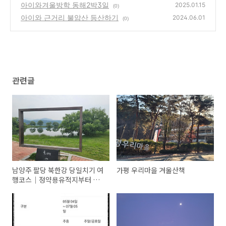
레이 동절기 이용후기
아이와겨울방학 동해2박3일
(3)
2025.01.15
(0)
아이와 근거리 불암산 등산하기
2024.06.01
(0)
관련글
남양주 팔당 북한강 당일치기 여
가평 우리마을 겨울산책
행코스｜정약용유적지부터 아
유스페이스까지 힐링 완료!