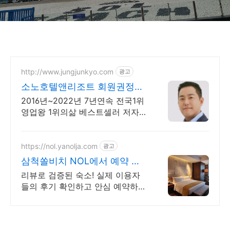
http://www.jungjunkyo.com
광고
소노호텔앤리조트 회원권정준
교 7년연속 1위 영업왕
2016년~2022년 7년연속 전국1위
영업왕 1위의삶 베스트셀러 저자
정직한상담 2026년 소노러스, 노
블리안블랙 / 기존회원 업그레이드
가능
https://nol.yanolja.com
광고
삼척쏠비치 NOL에서 예약 최
대 70% 더블업 할인!
리뷰로 검증된 숙소! 실제 이용자
들의 후기 확인하고 안심 예약하세
요! 삼척쏠비치