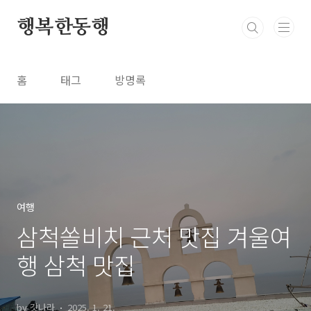
본문 바로가기
행복한동행
홈
태그
방명록
여행
삼척쏠비치 근처 맛집 겨울여
행 삼척 맛집
by 갓나라
2025. 1. 21.