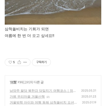
삼척쏠비치는 기회가 되면
여름에 한 번 더 오고 싶네요!!
5
구독하기
'
여행
' 카테고리의 다른 글
남양주 팔당 북한강 당일치기 여행코스｜정약
2025.05.31
용유적지부터 아유스페이스까지 힐링 완료!
가평 우리마을 겨울산책
2025.01.23
(2)
(2)
겨울방학 아이와 여행 동해 삼척쏠비치 오션플
2025.01.19