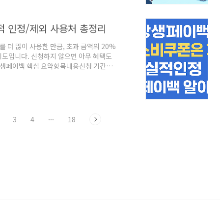
됩니다.알림을 통해 바로 접속하면 수령 절
적 인정/제외 사용처 총정리
 더 많이 사용한 만큼, 초과 금액의 20%
제도입니다. 신청하지 않으면 아무 혜택도
 상생페이백 핵심 요약항목내용신청 기간
적이 있는 만 19세 이상 국민 또는 외국인환급
을 경우, 증가분의 20% 환급환급 한도월 최
누리상품권 (유효기간 5년)신청 방법상생페이
사용액: 100만 원2025년 9월 사용:
3
4
···
18