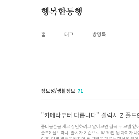
본문 바로가기
행복한동행
홈
태그
방명록
정보성/생활정보
71
"카메라부터 다릅니다" 갤럭시 Z 폴드8
폴더블폰을 새로 장만하려고 알아보면 결국 두 모델 앞에
폴드8 울트라냐. 출시가 기준으로 약 30만 원 차이가 나
이죠. 미리 결론을 말하면 두 모델을 가르는 핵심은 카메