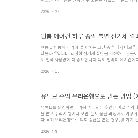
서 카메라부터 화면, 무게, 가격 순으로 비교해 어떤 
2026. 7. 28.
카메라, 여기서 가장 크게 갈린다두 모델의 차이가 가장 
드8은 5,000만 화소 광각과 5,000만 화소 초광각으
있습니다. 줌은 2배 줌과 최대 10배 디지털 줌까지 지
5,000만 화소 초..
원룸 에어컨 하루 종일 틀면 전기세 얼
여름철 원룸에서 가장 많이 하는 고민 중 하나가 바로 
나올까?"입니다.막연히 전기세 폭탄을 걱정하는 분들이 
체 전력 사용량이 더 중요합니다.특히 인버터 에어컨이라
도 많기 때문에 먼저 사용량을 확인해 보는 것이 좋습니
2026. 7. 19.
닙니다원룸에서 많이 사용하는 벽걸이 인버터 에어컨은 
으로 낮아집니다.그래서 24시간 사용한다고 해서 전력
다.다만 에어컨만 보는 것이 아니라 기존 생활전력까지
트북전기밥솥전자레인지조명등의 사용량이 합쳐지면 예
유튜브를 운영하면서 가장 기대되는 순간은 바로 수익이
을 받고 수익이 쌓이다 보면, 실제 송금 과정에서 어떻
다.특히 우리은행으로 외화 송금을 받는 경우, 몇 가지
다소 헷갈릴 수 있습니다.유튜브 수익은 매월 10일쯤 
2026. 4. 8.
정산되어 실제 지급이 이루어집니다.이 흐름을 알고 있으
편합니다.✔ 우리은행 외화 송금 알림 이후 진행 방법