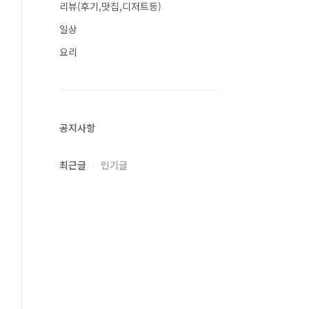
리뷰(후기,맛집,디저트등)
일상
요리
공지사항
최근글
인기글