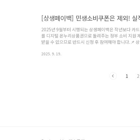
우리은행에서 “외화 송금 도착” 카카오톡 알림을 받게 
차를 진행할 수 있습니다.전체 과정은 복잡하지 ..
[상생페이백] 민생소비쿠폰은 제외! 실
2025년 9월부터 시행되는 상생페이백은 작년보다 카드를
를 디지털 온누리상품권으로 돌려주는 정부 소비 지원 
받을 수 없으므로 반드시 신청 후 참여해야 합니다.📌
2025년 9월 15일 ~ 11월 30일대상2024년 카드 실
2025. 9. 19.
조건2025년 9~11월 사용액이 2024년 월평균보다 많
대 10만 원, 3개월 최대 30만 원지급 방식디지털 온
백 누리집 온라인 신청💳 카드 사용 예시작년 월평균 카드 
130만 원 → 증..
1
2