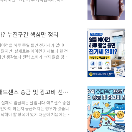
모델이 본인에게 맞는지 정리해 드리겠습니다.
뚜렷한 부분이 카메라입니다. 갤럭시 Z 폴
로 이루어진 듀얼 구성이고, 망원 렌즈는 빠져
원합니다. 반면 울트라는 2억 화소 광각에
마? 누진구간 핵심만 정리
"에어컨을 하루 종일 틀면 전기세가 얼마나
많지만, 실제로는 에어컨 자체보다 월 전
면 생각보다 전력 소비가 크지 않은 경우
다.하루 종일 켜도 무조건 전기세 폭탄은 아
설정 온도에 도달하면 실외기 출력이 자동
 사용량이 단순히 3배로 늘어나지는 않습니
 함께 계산해야 합니다.예를 들어냉장고노
상보다 빨..
유튜브 수익 우리은행으로 받는 방법 (애드센스 송금 및 광고비 선택 정리)
 실제로 입금되는 날입니다.애드센스 승인
게 받아야 하는지 궁금해지는 경우가 많습니
 선택해야 할 항목이 있기 때문에 처음에는
애드센스로 이관되고,이후 매월 21일 전후로
면 입금 시점을 미리 예측할 수 있어 훨씬
애드센스에서 지급이 완료되면보통 며칠 뒤