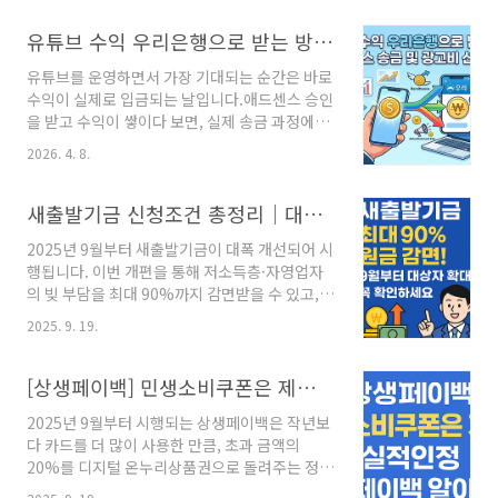
환율·고물가로 인한 부담을 줄이기 위해 정부가
시행하는 지원 정책입니다.소득 수준에 따라 1인
유튜브 수익 우리은행으로 받는 방법 (애드센스 송금 및 광고비 선택 정리)
당 10만 원 ~ 60만 원 지급💰 지원금 금액기초생
유튜브를 운영하면서 가장 기대되는 순간은 바로
활수급자: 최대 60만 원차상위·한부모: 최대 50
수익이 실제로 입금되는 날입니다.애드센스 승인
만 원소득 하위 70%: 10만 원 ~ 25만 원📊 소득
을 받고 수익이 쌓이다 보면, 실제 송금 과정에서
하위 70% 기준 (중요)이번 지원금은 단순 소득
어떻게 받아야 하는지 궁금해지는 경우가 많습니
이 아닌 건강보험료 기준으로 대상자를 선정합니
2026. 4. 8.
다.특히 우리은행으로 외화 송금을 받는 경우, 몇
다.대략적으로 중위소득 150% 수준이며, 아래
가지 선택해야 할 항목이 있기 때문에 처음에는
는 참고용 예시입니다.가구원 수예상 월소득건강
다소 헷갈릴 수 있습니다.유튜브 수익은 매월 10
새출발기금 신청조건 총정리｜대상자 확인하고 최대 90% 감면 받는 법
보험료 (직장)1인약 385만 원 이하..
일쯤 애드센스로 이관되고,이후 매월 21일 전후
2025년 9월부터 새출발기금이 대폭 개선되어 시
로 정산되어 실제 지급이 이루어집니다.이 흐름
행됩니다. 이번 개편을 통해 저소득층·자영업자
을 알고 있으면 입금 시점을 미리 예측할 수 있어
의 빚 부담을 최대 90%까지 감면받을 수 있고,
훨씬 편합니다.✔ 우리은행 외화 송금 알림 이후
상환 기간도 최대 20년으로 늘어났습니다. 지금
진행 방법애드센스에서 지급이 완료되면보통 며
2025. 9. 19.
바로 확인해보세요.✅ 새출발기금이란?새출발기
칠 뒤 우리은행에서 “외화 송금 도착” 카카오톡
금은 코로나19 이후 대출 상환에 어려움을 겪는
알림을 받게 됩니다.알림을 통해 바로 접속하면
소상공인·자영업자를 위한 정부 채무조정 프로
[상생페이백] 민생소비쿠폰은 제외! 실적 인정/제외 사용처 총정리
수령 절차를 진행할 수 있습니다.전체 과정은 복
그램입니다. 거치기간 연장, 이자 인하, 원금 감면
잡하지 ..
2025년 9월부터 시행되는 상생페이백은 작년보
등을 통해 재기를 지원하는 제도입니다.📋 신청
다 카드를 더 많이 사용한 만큼, 초과 금액의
자격 조건✅ 2020년 4월 ~ 2025년 6월 사이 사
20%를 디지털 온누리상품권으로 돌려주는 정부
업 영위 (휴업·폐업 포함)✅ 부실차주: 3개월 이
소비 지원 제도입니다. 신청하지 않으면 아무 혜
상 연체자✅ 부실우려차주: 3개월 미만 연체, 폐